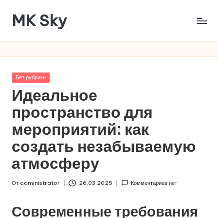
MK Sky
Перейти
к
Много
содержимому
идей
как
провести
Опубликовано
Без рубрики
мероприятие
в
Идеальное
пространство для
мероприятий: как
создать незабываемую
атмосферу
От
administrator
26.03.2025
Комментариев нет
Запись
от
Современные требования