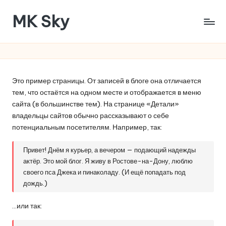
MK Sky
Перейти
к
Много
содержимому
идей
как
провести
Это пример страницы. От записей в блоге она отличается
мероприятие
тем, что остаётся на одном месте и отображается в меню
сайта (в большинстве тем). На странице «Детали»
владельцы сайтов обычно рассказывают о себе
потенциальным посетителям. Например, так:
Привет! Днём я курьер, а вечером — подающий надежды
актёр. Это мой блог. Я живу в Ростове-на-Дону, люблю
своего пса Джека и пинаколаду. (И ещё попадать под
дождь.)
…или так: